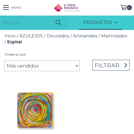
MENÚ
0
PRODUCTOS
Inicio
/
AZULEJOS
/
Decorados
/
Artesanales
/
Marmolados
/
Espiral
Ordenar por
FILTRAR