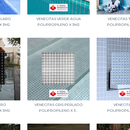
CLARO
VENECITAS VERDE AGUA
VENECITAS
X 3M2
POLIPROPILENO X 3M2
POLIPROPIL
GRO
VENECITAS GRIS PERLADO
VENECIT
X 3M2
POLIPROPILENO X 3...
POLIPROPIL