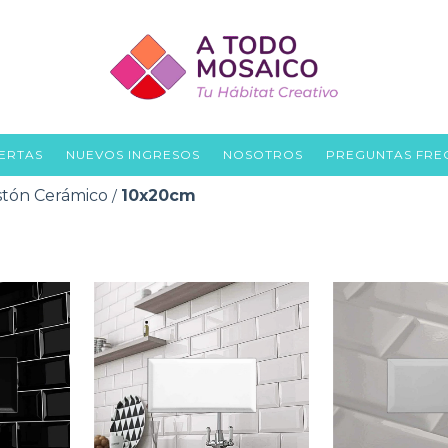
ERTAS
NUEVOS INGRESOS
NOSOTROS
PREGUNTAS FRE
stón Cerámico
10x20cm
/